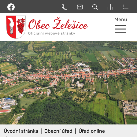
Menu
Úvodní stránka
Obecní úřad
Úřad online