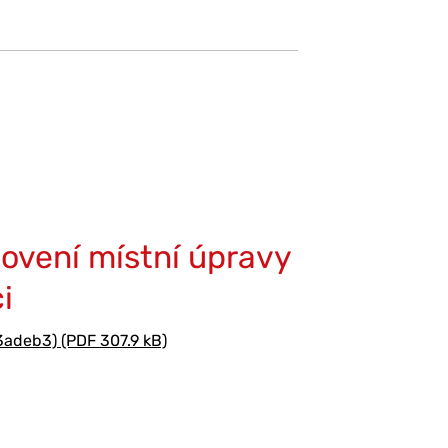
ovení místní úpravy
i
deb3) (PDF 307.9 kB)