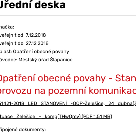
Úřední deska
načka:
veřejnit od: 7.12.2018
veřejnit do: 27.12.2018
blast: Opatření obecné povahy
ůvodce: Městský úřad Šlapanice
Opatření obecné povahy - Stan
provozu na pozemní komunikac
51421-2018_LED_STANOVENÍ_-OOP-Želešice,_24_dubna(3a
ituace_Želešice_-_komp(THwQmv) (PDF 1.51 MB)
řipojené dokumenty: