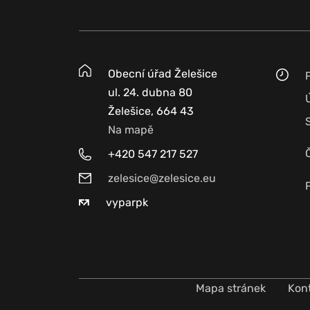
Obecní úřad Želešice
ul. 24. dubna 80
Želešice, 664 43
Na mapě
+420 547 217 527
zelesice@zelesice.eu
vyparpk
Mapa stránek
Kon