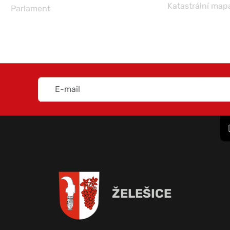
Katastrální map
Parlament
ŽELEŠICE