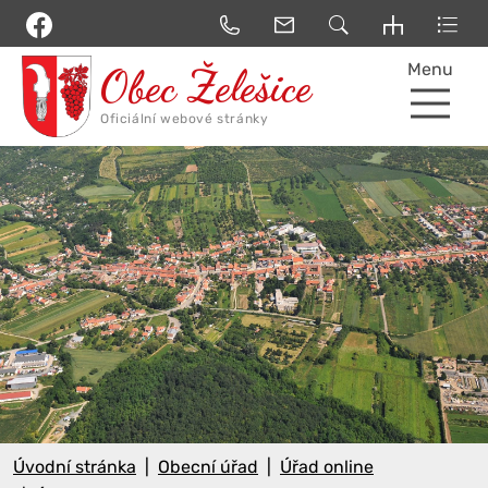
Menu
Úvodní stránka
Obecní úřad
Úřad online