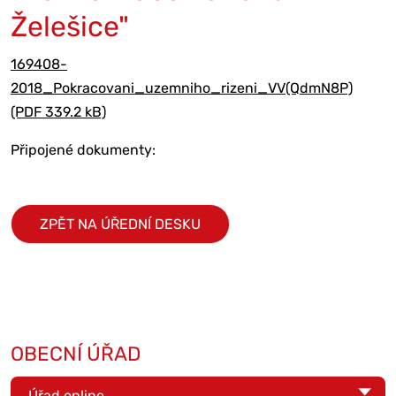
Želešice"
169408-
2018_Pokracovani_uzemniho_rizeni_VV(QdmN8P)
(PDF 339.2 kB)
Připojené dokumenty:
ZPĚT NA ÚŘEDNÍ DESKU
OBECNÍ ÚŘAD
Úřad online