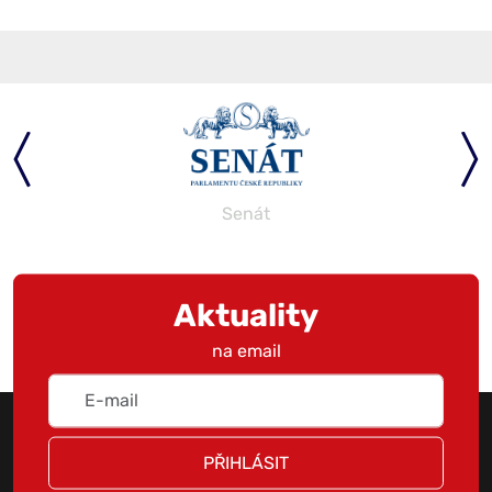
Senát
Aktuality
na email
PŘIHLÁSIT