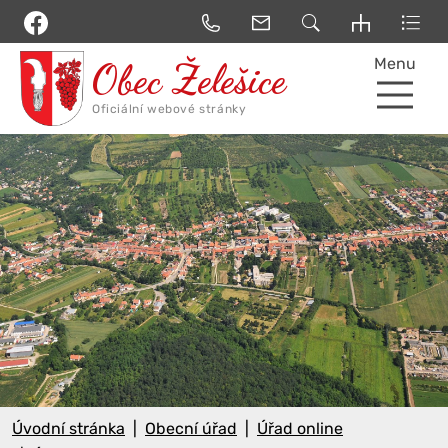
Menu
Úvodní stránka
Obecní úřad
Úřad online