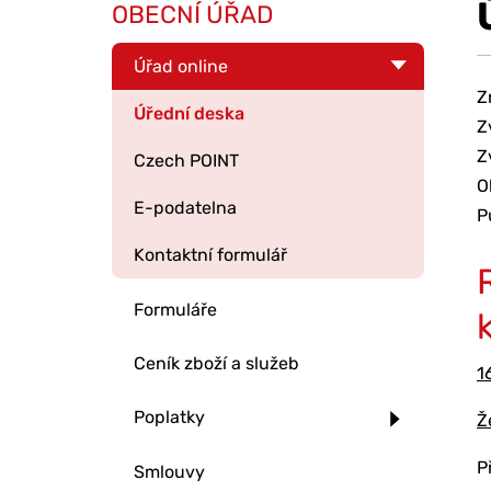
OBECNÍ ÚŘAD
Úřad online
Z
Úřední deska
Z
Z
Czech POINT
O
E-podatelna
P
Kontaktní formulář
Formuláře
Ceník zboží a služeb
1
Poplatky
Ž
P
Smlouvy