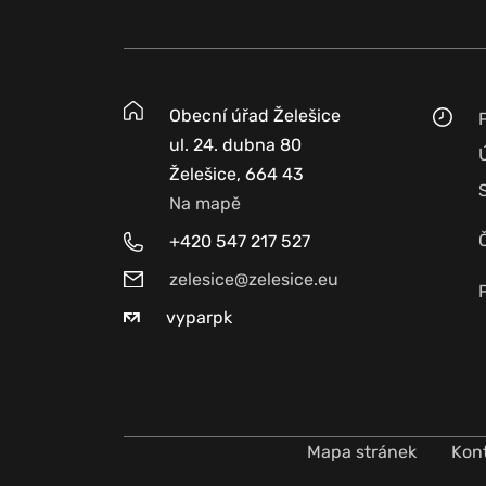
Obecní úřad Želešice
ul. 24. dubna 80
Želešice, 664 43
Na mapě
+420 547 217 527
zelesice@zelesice.eu
vyparpk
Mapa stránek
Kon