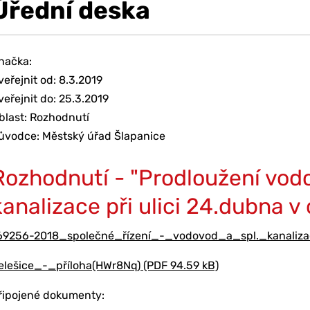
Úřední deska
načka:
veřejnit od: 8.3.2019
veřejnit do: 25.3.2019
blast: Rozhodnutí
ůvodce: Městský úřad Šlapanice
Rozhodnutí - "Prodloužení vod
kanalizace při ulici 24.dubna v 
69256-2018_společné_řízení_-_vodovod_a_spl._kanalizac
elešice_-_příloha(HWr8Nq) (PDF 94.59 kB)
řipojené dokumenty: