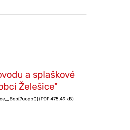
ovodu a splaškové
obci Želešice"
e,_Bob(7uoppQ) (PDF 475.49 kB)