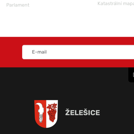
Katastrální map
Parlament
ŽELEŠICE