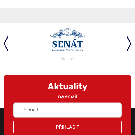
Senát
Aktuality
na email
PŘIHLÁSIT