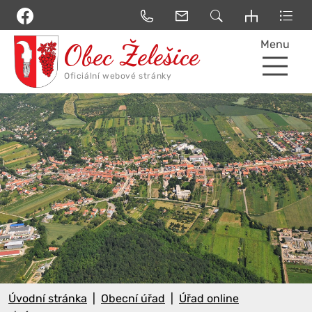
Menu
Úvodní stránka
Obecní úřad
Úřad online