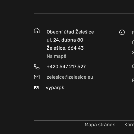
Obecní úřad Želešice
ul. 24. dubna 80
Želešice, 664 43
Na mapě
+420 547 217 527
zelesice@zelesice.eu
vyparpk
Mapa stránek
Kon