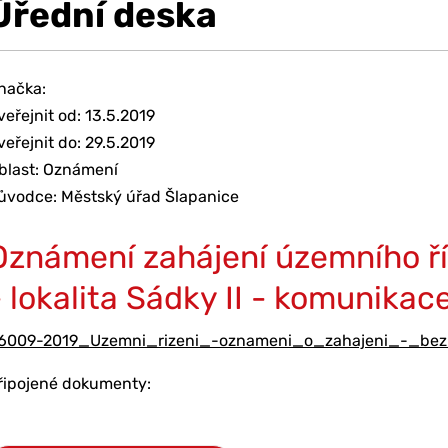
Úřední deska
načka:
veřejnit od: 13.5.2019
veřejnit do: 29.5.2019
blast: Oznámení
ůvodce: Městský úřad Šlapanice
Oznámení zahájení územního ří
- lokalita Sádky II - komunikac
6009-2019_Uzemni_rizeni_-oznameni_o_zahajeni_-_bez_
řipojené dokumenty: