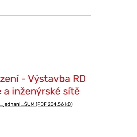
zení - Výstavba RD
e a inženýrské sítě
jednani_ŠUM (PDF 204.56 kB)