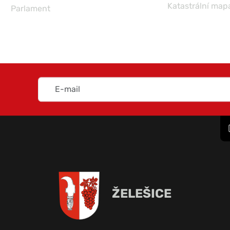
Katastrální map
Parlament
ŽELEŠICE