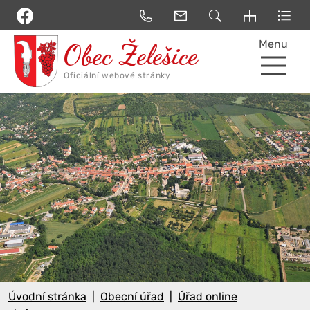
Menu
Úvodní stránka
Obecní úřad
Úřad online