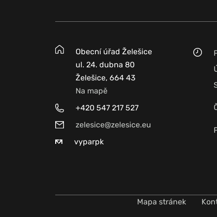
Obecní úřad Želešice
ul. 24. dubna 80
Želešice, 664 43
Na mapě
+420 547 217 527
zelesice@zelesice.eu
vyparpk
Mapa stránek
Kon