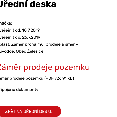
Úřední deska
načka:
veřejnit od: 10.7.2019
veřejnit do: 26.7.2019
blast: Záměr pronájmu, prodeje a směny
ůvodce: Obec Želešice
Záměr prodeje pozemku
áměr prodeje pozemku (PDF 726.91 kB)
řipojené dokumenty:
ZPĚT NA ÚŘEDNÍ DESKU