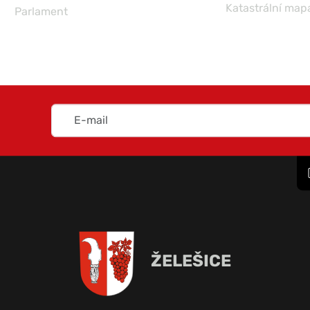
Katastrální map
Parlament
ŽELEŠICE