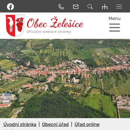
Menu
Úvodní stránka
Obecní úřad
Úřad online