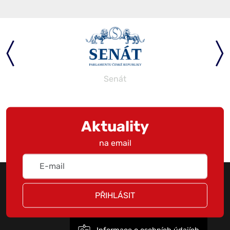
Senát
Aktuality
na email
PŘIHLÁSIT