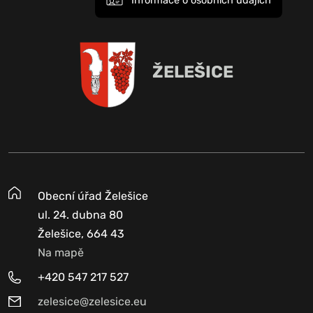
Informace o osobních údajích
ŽELEŠICE
Obecní úřad Želešice
ul. 24. dubna 80
Želešice, 664 43
Na mapě
+420 547 217 527
zelesice@zelesice.eu