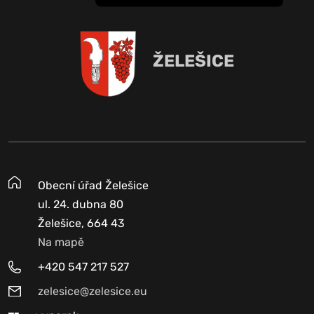
ŽELEŠICE
Obecní úřad Želešice
ul. 24. dubna 80
Želešice, 664 43
Na mapě
+420 547 217 527
zelesice@zelesice.eu