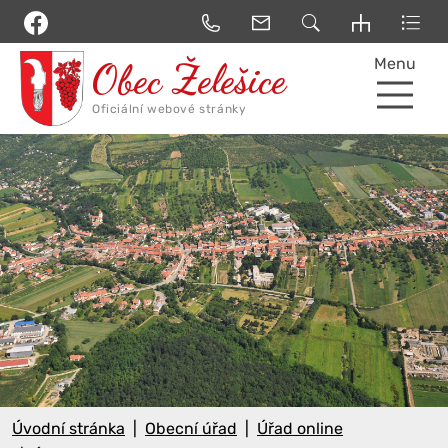
Menu
Úvodní stránka
Obecní úřad
Úřad online