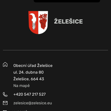
ŽELEŠICE
Obecní úřad Želešice
ul. 24. dubna 80
Želešice, 664 43
Na mapě
+420 547 217 527
zelesice@zelesice.eu