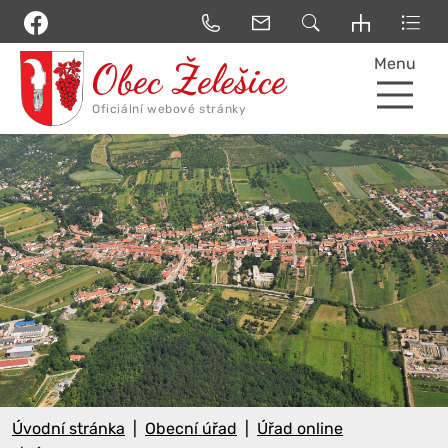
Menu
Úvodní stránka
Obecní úřad
Úřad online