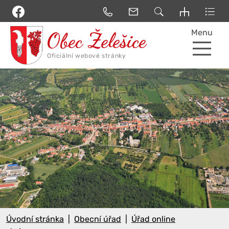
Menu
Úvodní stránka
Obecní úřad
Úřad online