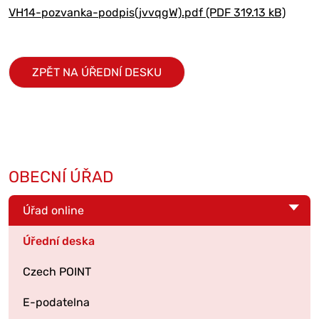
VH14-pozvanka-podpis(jvvqgW).pdf (PDF 319.13 kB)
ZPĚT NA ÚŘEDNÍ DESKU
OBECNÍ ÚŘAD
Úřad online
Úřední deska
Czech POINT
E-podatelna