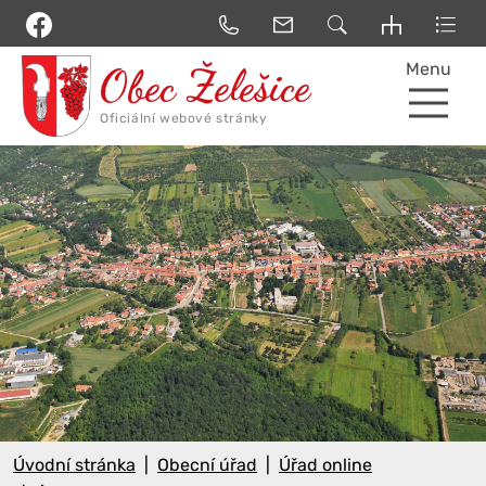
Menu
Úvodní stránka
Obecní úřad
Úřad online