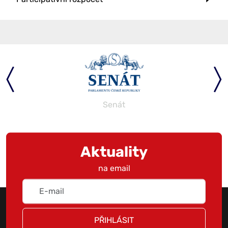
Senát
Aktuality
na email
PŘIHLÁSIT