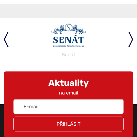
Senát
Aktuality
na email
PŘIHLÁSIT