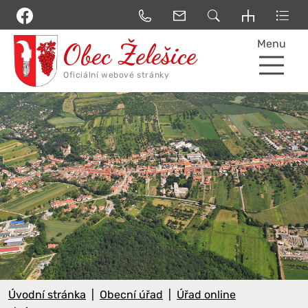
Menu
Úvodní stránka
Obecní úřad
Úřad online