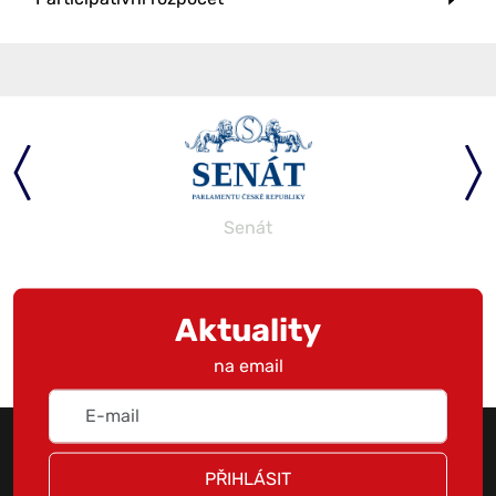
Senát
Aktuality
na email
PŘIHLÁSIT