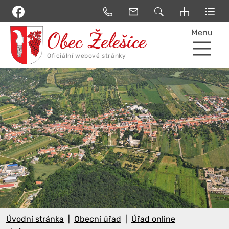
Menu
Úvodní stránka
Obecní úřad
Úřad online