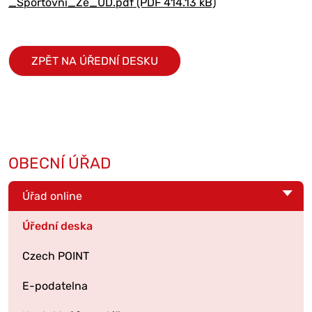
_Sportovní_Že_UD.pdf (PDF 414.13 kB)
ZPĚT NA ÚŘEDNÍ DESKU
OBECNÍ ÚŘAD
Úřad online
Úřední deska
Czech POINT
E-podatelna