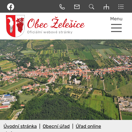
Menu
Úvodní stránka
Obecní úřad
Úřad online