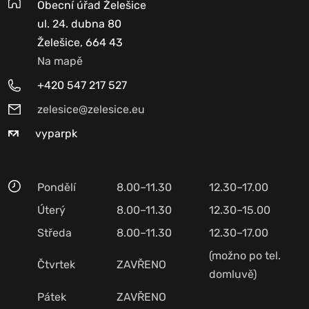
Obecní úřad Želešice
ul. 24. dubna 80
Želešice, 664 43
Na mapě
+420 547 217 527
zelesice@zelesice.eu
vyparpk
Pondělí
8.00–11.30
12.30–17.00
Úterý
8.00–11.30
12.30–15.00
Středa
8.00–11.30
12.30–17.00
(možno po tel.
Čtvrtek
ZAVŘENO
domluvě)
Pátek
ZAVŘENO