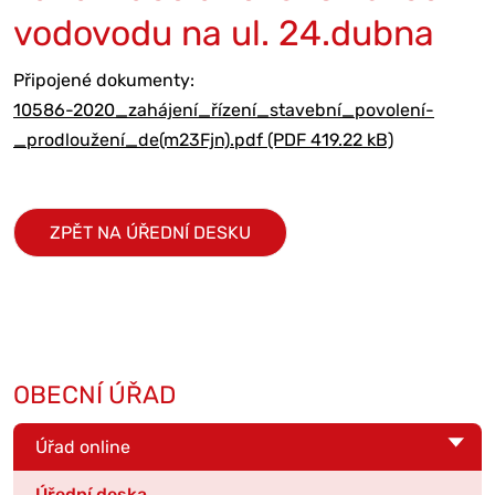
vodovodu na ul. 24.dubna
Připojené dokumenty:
10586-2020_zahájení_řízení_stavební_povolení-
_prodloužení_de(m23Fjn).pdf (PDF 419.22 kB)
ZPĚT NA ÚŘEDNÍ DESKU
OBECNÍ ÚŘAD
Úřad online
Úřední deska