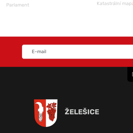
Katastrální map
Parlament
ŽELEŠICE