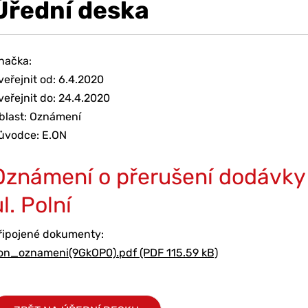
Úřední deska
načka:
veřejnit od: 6.4.2020
veřejnit do: 24.4.2020
blast: Oznámení
ůvodce: E.ON
Oznámení o přerušení dodávky 
l. Polní
řipojené dokumenty:
on_oznameni(9GkOP0).pdf (PDF 115.59 kB)