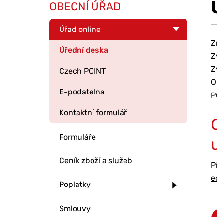
OBECNÍ ÚŘAD
Úřad online
Z
Úřední deska
Z
Z
Czech POINT
O
E-podatelna
P
Kontaktní formulář
Formuláře
u
Ceník zboží a služeb
P
e
Poplatky
Smlouvy