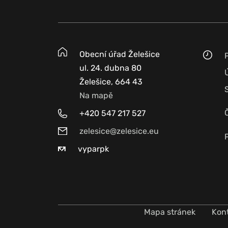
Obecní úřad Želešice
ul. 24. dubna 80
Želešice, 664 43
Na mapě
+420 547 217 527
zelesice@zelesice.eu
vyparpk
Mapa stránek
Kon