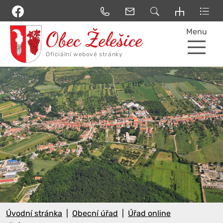
Menu
Úvodní stránka
Obecní úřad
Úřad online