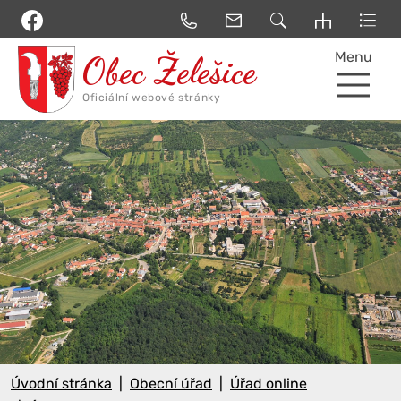
Menu
Úvodní stránka
Obecní úřad
Úřad online