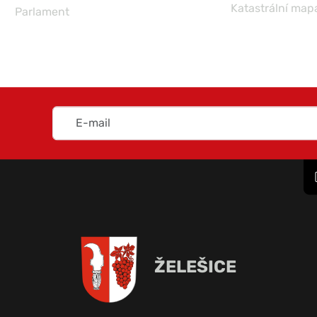
Katastrální map
Parlament
ŽELEŠICE