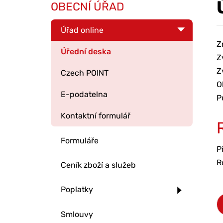
OBECNÍ ÚŘAD
Úřad online
Z
Úřední deska
Z
Z
Czech POINT
O
E-podatelna
P
Kontaktní formulář
Formuláře
P
R
Ceník zboží a služeb
Poplatky
Smlouvy