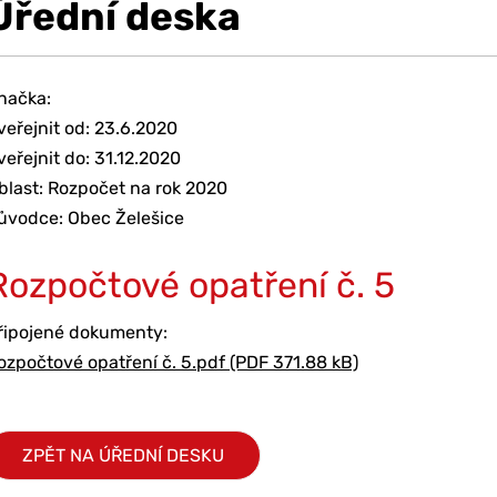
Úřední deska
načka:
veřejnit od: 23.6.2020
veřejnit do: 31.12.2020
blast: Rozpočet na rok 2020
ůvodce: Obec Želešice
Rozpočtové opatření č. 5
řipojené dokumenty:
ozpočtové opatření č. 5.pdf (PDF 371.88 kB)
ZPĚT NA ÚŘEDNÍ DESKU