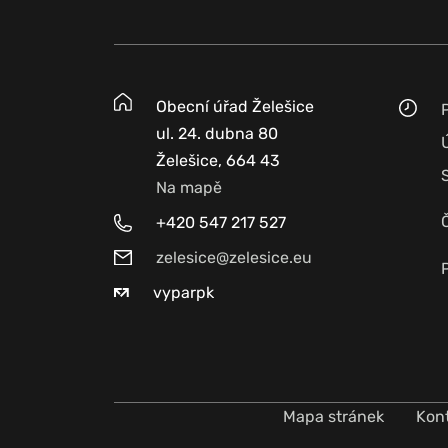
Obecní úřad Želešice
ul. 24. dubna 80
Želešice, 664 43
Na mapě
+420 547 217 527
zelesice@zelesice.eu
vyparpk
Mapa stránek
Kon