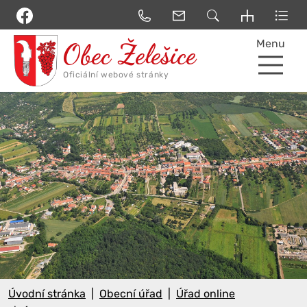
Menu
Úvodní stránka
Obecní úřad
Úřad online