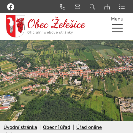
Menu
Úvodní stránka
Obecní úřad
Úřad online