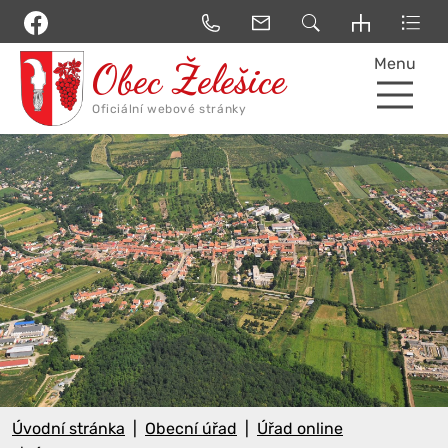
Menu
Úvodní stránka
Obecní úřad
Úřad online