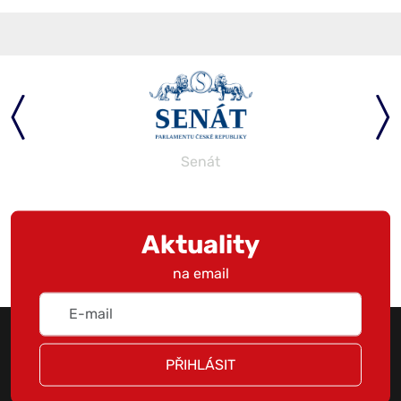
Senát
Aktuality
na email
PŘIHLÁSIT