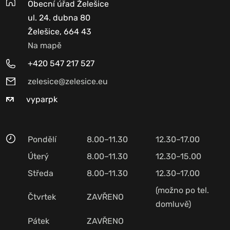
Obecní úřad Želešice
ul. 24. dubna 80
Želešice, 664 43
Na mapě
+420 547 217 527
zelesice@zelesice.eu
vyparpk
Pondělí
8.00–11.30
12.30–17.00
Úterý
8.00–11.30
12.30–15.00
Středa
8.00–11.30
12.30–17.00
(možno po tel.
Čtvrtek
ZAVŘENO
domluvě)
Pátek
ZAVŘENO