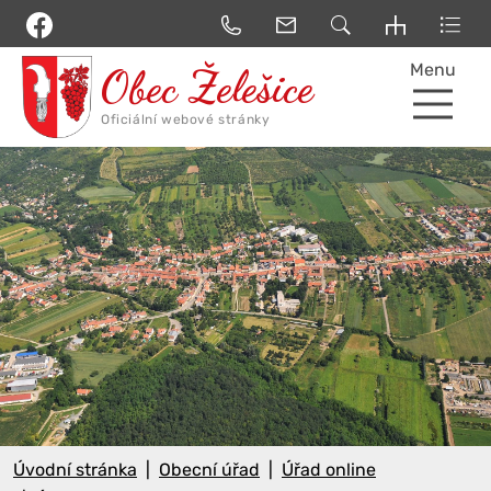
Menu
Úvodní stránka
Obecní úřad
Úřad online