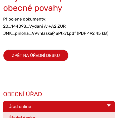
obecné povahy
Připojené dokumenty:
20_144098_Vydani A1+A2 ZUR
JMK_priloha_VVyhlaska(4aPtk7).pdf (PDF 492.45 kB)
ZPĚT NA ÚŘEDNÍ DESKU
OBECNÍ ÚŘAD
Úřad online
Úřední deska