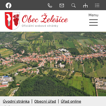
Menu
Úvodní stránka
Obecní úřad
Úřad online