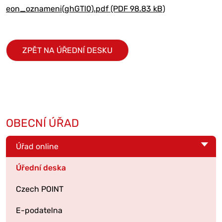
eon_oznameni(ghGTl0).pdf (PDF 98.83 kB)
ZPĚT NA ÚŘEDNÍ DESKU
OBECNÍ ÚŘAD
Úřad online
Úřední deska
Czech POINT
E-podatelna