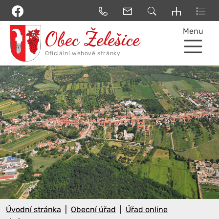
Menu
Úvodní stránka
Obecní úřad
Úřad online