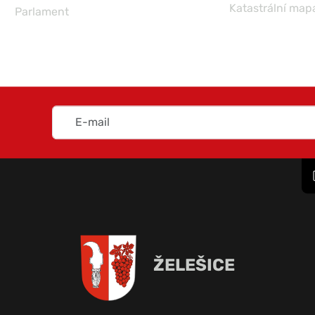
Katastrální map
Parlament
ŽELEŠICE