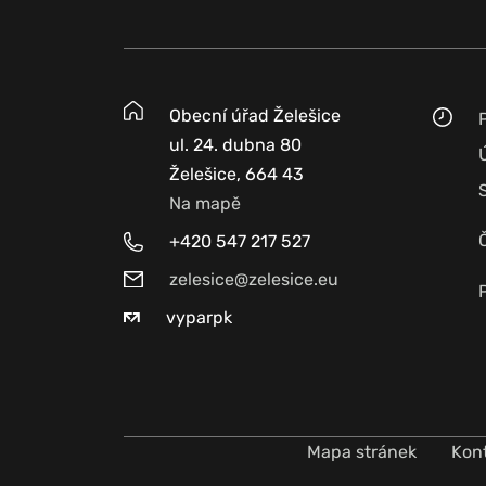
Obecní úřad Želešice
ul. 24. dubna 80
Želešice, 664 43
Na mapě
+420 547 217 527
zelesice@zelesice.eu
vyparpk
Mapa stránek
Kon