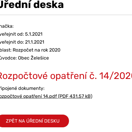
Úřední deska
načka:
veřejnit od: 5.1.2021
veřejnit do: 21.1.2021
blast: Rozpočet na rok 2020
ůvodce: Obec Želešice
Rozpočtové opatření č. 14/20
řipojené dokumenty:
ozpočtové opatření 14.pdf (PDF 431.57 kB)
ZPĚT NA ÚŘEDNÍ DESKU