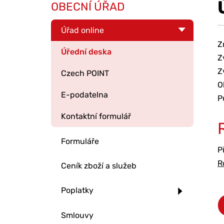
OBECNÍ ÚŘAD
Úřad online
Z
Úřední deska
Z
Z
Czech POINT
O
E-podatelna
P
Kontaktní formulář
Formuláře
P
R
Ceník zboží a služeb
Poplatky
Smlouvy