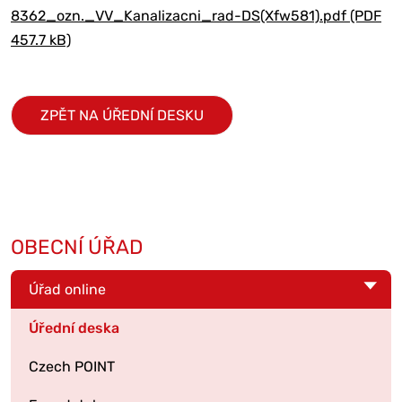
8362_ozn._VV_Kanalizacni_rad-DS(Xfw581).pdf (PDF
457.7 kB)
ZPĚT NA ÚŘEDNÍ DESKU
OBECNÍ ÚŘAD
Úřad online
Úřední deska
Czech POINT