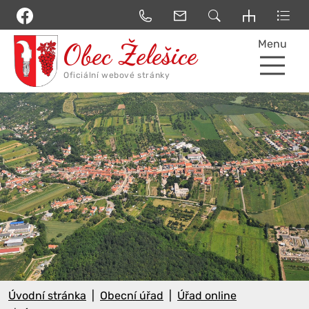
Menu
Úvodní stránka
Obecní úřad
Úřad online