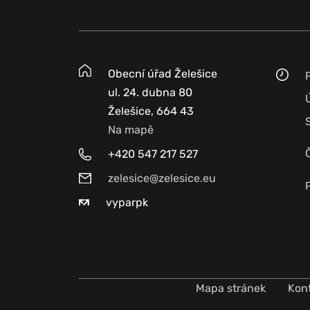
Obecní úřad Želešice
ul. 24. dubna 80
Želešice, 664 43
Na mapě
+420 547 217 527
zelesice@zelesice.eu
vyparpk
Mapa stránek
Kon