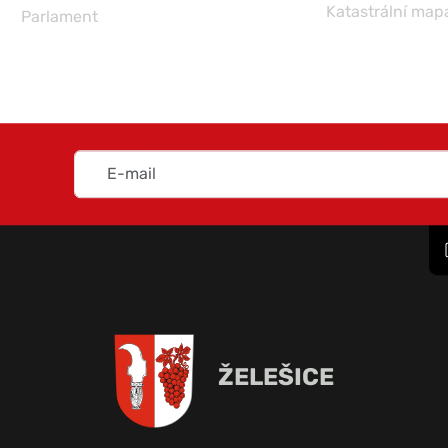
Katastrální map
Parlament
ŽELEŠICE