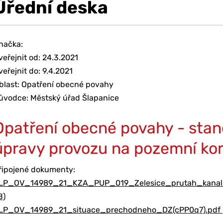
Úřední deska
načka:
veřejnit od: 24.3.2021
veřejnit do: 9.4.2021
blast: Opatření obecné povahy
ůvodce: Městský úřad Šlapanice
Opatření obecné povahy - sta
úpravy provozu na pozemní ko
řipojené dokumenty:
LP_OV_14989_21_KZA_PUP_019_Zelesice_prutah_kanaliz
B)
LP_OV_14989_21_situace_prechodneho_DZ(cPP0q7).pdf (