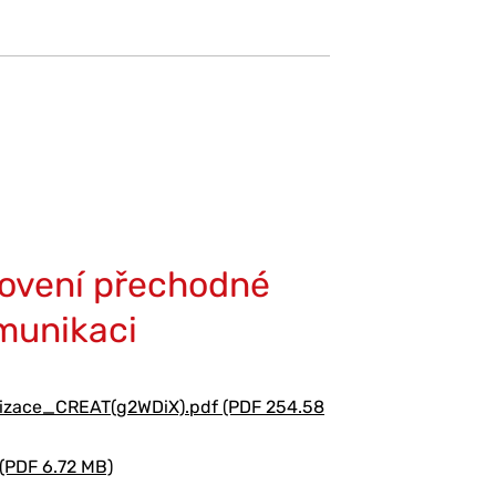
novení přechodné
munikaci
ace_CREAT(g2WDiX).pdf (PDF 254.58
PDF 6.72 MB)