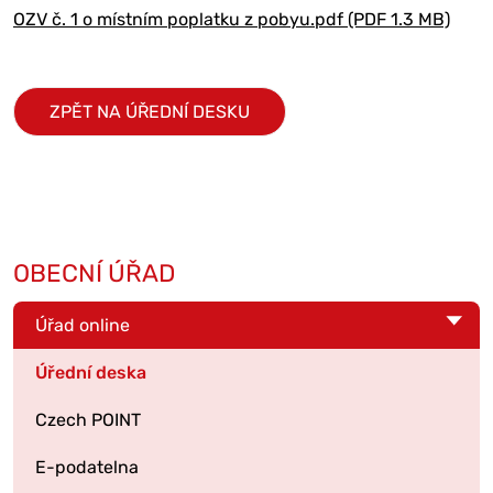
OZV č. 1 o místním poplatku z pobyu.pdf (PDF 1.3 MB)
ZPĚT NA ÚŘEDNÍ DESKU
OBECNÍ ÚŘAD
Úřad online
Úřední deska
Czech POINT
E-podatelna