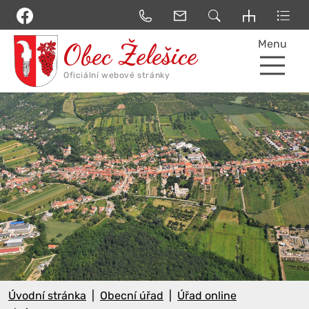
Menu
Úvodní stránka
Obecní úřad
Úřad online