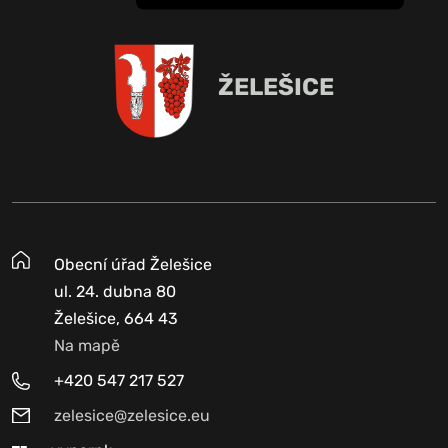
ŽELEŠICE
Obecní úřad Želešice
ul. 24. dubna 80
Želešice, 664 43
Na mapě
+420 547 217 527
zelesice@zelesice.eu