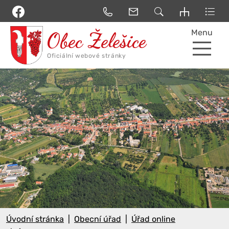
Menu
Úvodní stránka
Obecní úřad
Úřad online