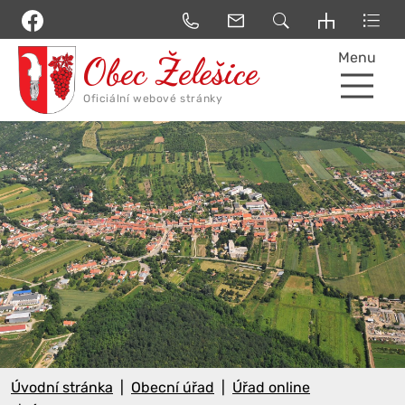
Menu
Úvodní stránka
Obecní úřad
Úřad online