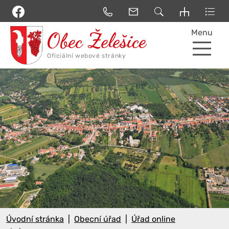
Menu
Úvodní stránka
Obecní úřad
Úřad online