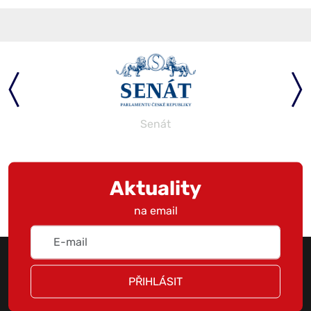
Senát
Aktuality
na email
PŘIHLÁSIT