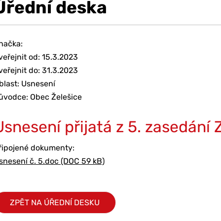
Úřední deska
načka:
veřejnit od: 15.3.2023
veřejnit do: 31.3.2023
blast: Usnesení
ůvodce: Obec Želešice
Usnesení přijatá z 5. zasedání 
řipojené dokumenty:
snesení č. 5.doc (DOC 59 kB)
ZPĚT NA ÚŘEDNÍ DESKU