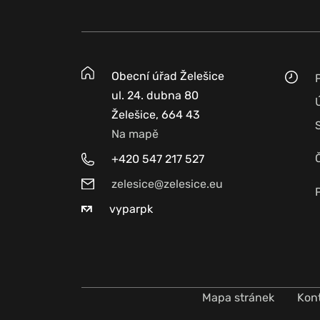
Obecní úřad Želešice
ul. 24. dubna 80
Želešice, 664 43
Na mapě
+420 547 217 527
zelesice@zelesice.eu
vyparpk
Mapa stránek
Kon