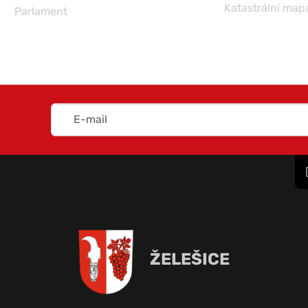
Katastrální map
Parlament
ŽELEŠICE