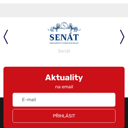
Senát
Aktuality
na email
PŘIHLÁSIT