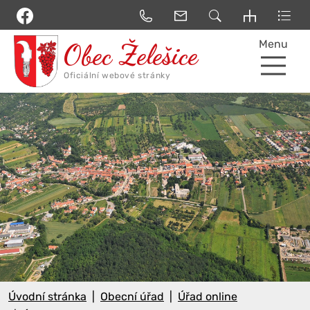
Menu
Úvodní stránka
Obecní úřad
Úřad online