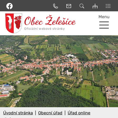
Menu
Úvodní stránka
Obecní úřad
Úřad online