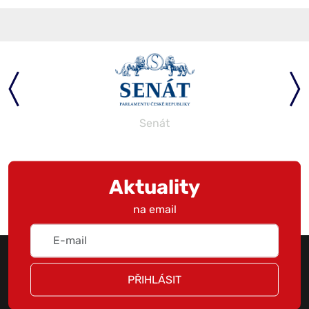
Senát
Aktuality
na email
PŘIHLÁSIT