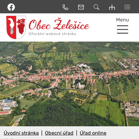
Menu
Úvodní stránka
Obecní úřad
Úřad online