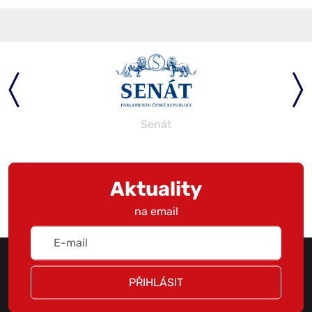
Senát
Aktuality
na email
PŘIHLÁSIT