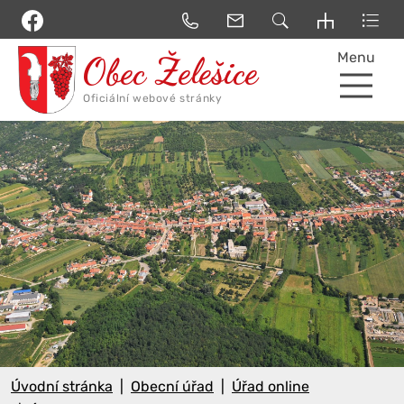
Menu
Úvodní stránka
Obecní úřad
Úřad online