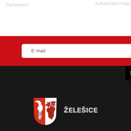
Katastrální map
Parlament
ŽELEŠICE