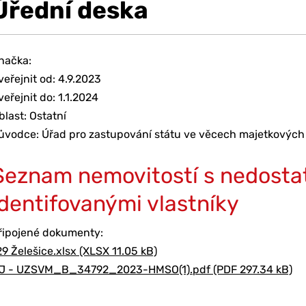
Úřední deska
načka:
veřejnit od: 4.9.2023
veřejnit do: 1.1.2024
blast: Ostatní
ůvodce: Úřad pro zastupování státu ve věcech majetkových
Seznam nemovitostí s nedosta
identifovanými vlastníky
řipojené dokumenty:
29 Želešice.xlsx (XLSX 11.05 kB)
J - UZSVM_B_34792_2023-HMSO(1).pdf (PDF 297.34 kB)