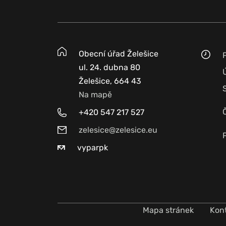
Obecní úřad Želešice
ul. 24. dubna 80
Želešice, 664 43
Na mapě
+420 547 217 527
zelesice@zelesice.eu
vyparpk
Mapa stránek
Kon