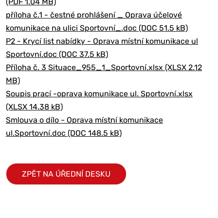
(PDF 1.04 MB)
příloha č.1 - čestné prohlášení _ Oprava účelové
komunikace na ulici Sportovní_.doc (DOC 51.5 kB)
P2 - Krycí list nabídky - Oprava místní komunikace ul
Sportovní.doc (DOC 37.5 kB)
Příloha č. 3 Situace_955_1_Sportovní.xlsx (XLSX 2.12
MB)
Soupis prací -oprava komunikace ul. Sportovní.xlsx
(XLSX 14.38 kB)
Smlouva o dílo - Oprava místní komunikace
ul.Sportovní.doc (DOC 148.5 kB)
ZPĚT NA ÚŘEDNÍ DESKU