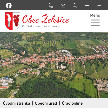
Menu
Úvodní stránka
Obecní úřad
Úřad online