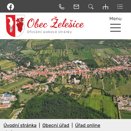
Menu
Úvodní stránka
Obecní úřad
Úřad online