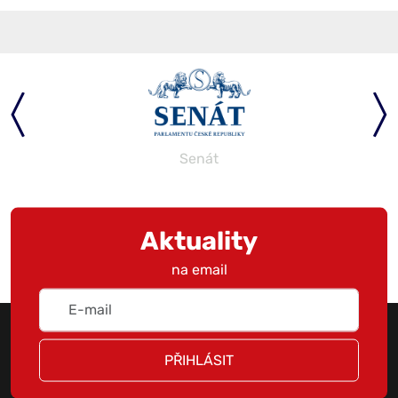
Senát
Aktuality
na email
PŘIHLÁSIT