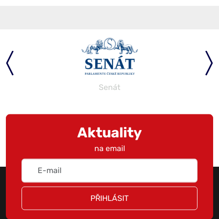
Senát
Aktuality
na email
PŘIHLÁSIT