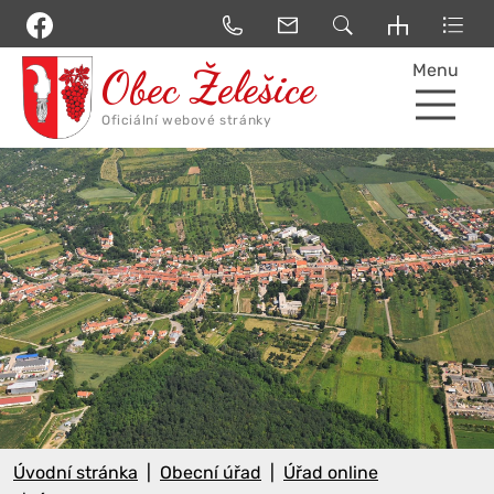
Menu
Úvodní stránka
Obecní úřad
Úřad online