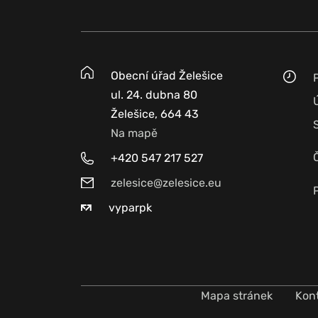
Obecní úřad Želešice
ul. 24. dubna 80
Želešice, 664 43
Na mapě
+420 547 217 527
zelesice@zelesice.eu
vyparpk
Mapa stránek
Kon