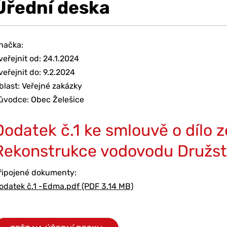
Úřední deska
načka:
veřejnit od: 24.1.2024
veřejnit do: 9.2.2024
blast: Veřejné zakázky
ůvodce: Obec Želešice
Dodatek č.1 ke smlouvě o dílo z
Rekonstrukce vodovodu Družste
řipojené dokumenty:
odatek č.1 -Edma.pdf (PDF 3.14 MB)