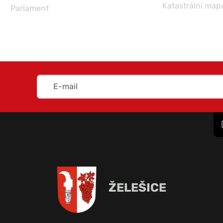
Katastrální map
Parlament
ŽELEŠICE