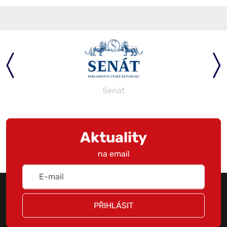
Senát
Aktuality
na email
PŘIHLÁSIT