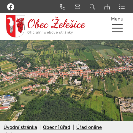
Menu
Úvodní stránka
Obecní úřad
Úřad online