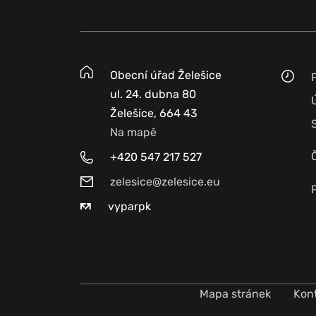
Obecní úřad Želešice
ul. 24. dubna 80
Želešice, 664 43
Na mapě
+420 547 217 527
zelesice@zelesice.eu
vyparpk
Mapa stránek
Kon