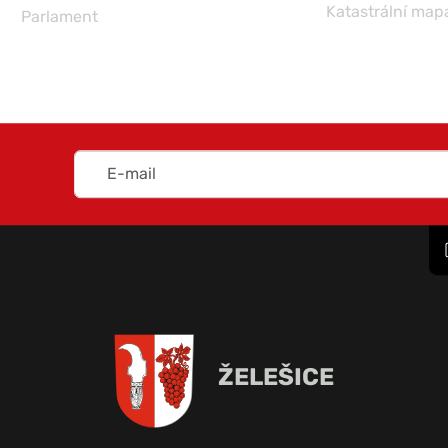
Katastrální map
Parlament
ŽELEŠICE