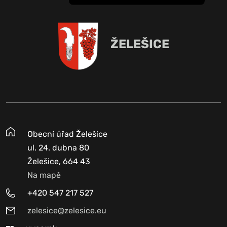
ŽELEŠICE
Obecní úřad Želešice
ul. 24. dubna 80
Želešice, 664 43
Na mapě
+420 547 217 527
zelesice@zelesice.eu