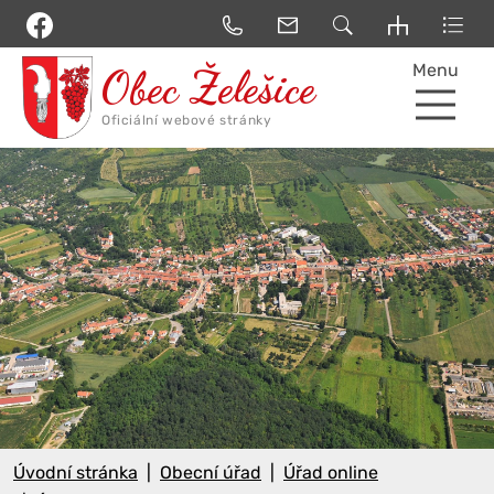
Menu
Úvodní stránka
Obecní úřad
Úřad online