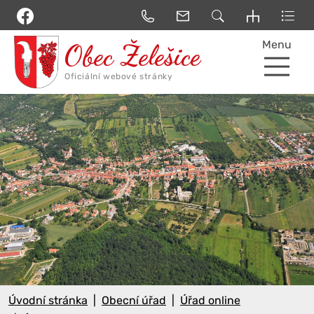
Menu
Úvodní stránka
Obecní úřad
Úřad online