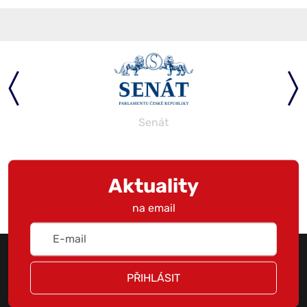
Senát
Aktuality
na email
PŘIHLÁSIT