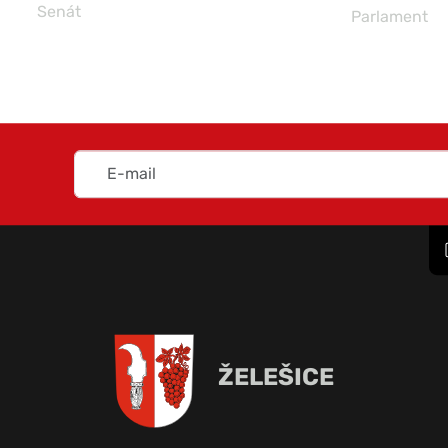
Senát
Parlament
ŽELEŠICE