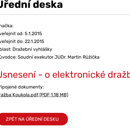
Úřední deska
načka:
veřejnit od: 5.1.2015
veřejnit do: 22.1.2015
blast: Dražební vyhlášky
ůvodce: Soudní exekutor JUDr. Martin Růžička
Usnesení - o elektronické draž
řipojené dokumenty:
ražba Koukola.pdf (PDF 1.18 MB)
ZPĚT NA ÚŘEDNÍ DESKU