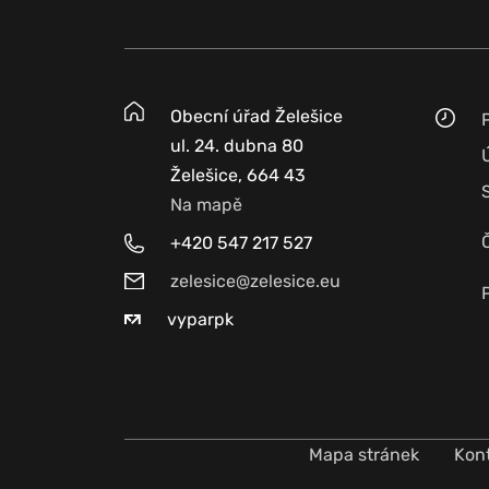
Obecní úřad Želešice
ul. 24. dubna 80
Želešice, 664 43
Na mapě
+420 547 217 527
zelesice@zelesice.eu
vyparpk
Mapa stránek
Kon