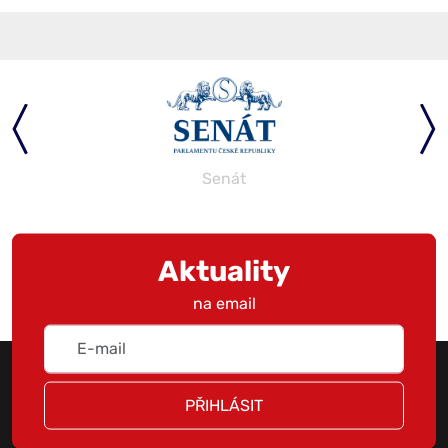
Senát
Aktuality
na email
PŘIHLÁSIT